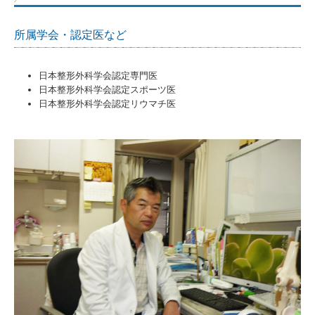
骨密度測定のすすめ
所属学会・認定医など
末梢神経ラジオ波照射治療
日本整形外科学会認定専門医
美容相談
日本整形外科学会認定スポーツ医
日本整形外科学会認定リウマチ医