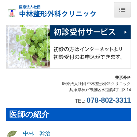
ホーム
医師の紹介
施設・設備のご案内
スタッフ紹介
交通案内
整形外科
医療法人社団 中林整形外科クリニック
兵庫県神戸市灘区水道筋4丁目3-14
よく相談がある症状一覧
078-802-3311
TEL:
外来膝関節鏡検査
医師の紹介
ペインクリニック外科外来
巻き爪の矯正
中林 幹治